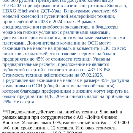
500 000 рублей. Преимущество доступно клиентам до
01.03.2025 при оформлении в лизинг спецтехники Sinomach,
HBXG (Shehwa) и ДСТ-Урал. В программе участвует 65
моделей колёсной и гусеничной землеройной техники,
произведённой в 2023 и 2024 годах. В рамках
спецпредложения приобрести экскаваторы и бульдозеры
можно на гибких условиях: с различными авансами,
длительным сроком лизинга, оптимальными ежемесячными
платежами. Дополнительно компании на ОСН могут
сэкономить на налоге на прибыль и возместить НДС со всех
лизинговых платежей, что позволяет вернуть на баланс
предприятия до 45% от стоимости техники. Указаны
предварительные расчёты, предложение не является
публичной офертой в соответствии со ст. 437 ГК РФ.
Стоимость техники действительна на 07.02.2025.
Представленная экономия на налогах в размере 45% доступна
компаниям на ОСН (общей системе налогообложения),
которые благодаря преференциям в лизинге могут вернуть на
баланс предприятия НДС 20% и снизить налог на прибыль на
25%. Не оферта.
**Предложение действует на линейку техники Sinomach в
рамках акции при сотрудничестве с АО «Дойче Финанс
Восток». Условия: аванс 0 %, ежемесячный платёж — 310 000
руб. при сроке лизинга 12 месяцев. Итоговая стоимость