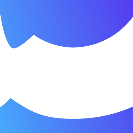
правление настройками согласия