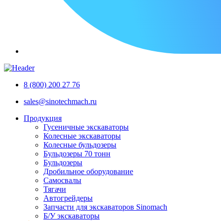
Эт
си
пр
в 
Эт
фа
мо
са
ка
по
Эт
8 (800) 200 27 76
сл
во
бу
по
sales@sinotechmach.ru
ис
Эт
не
ус
Продукция
ис
Гусеничные экскаваторы
на
Колесные экскаваторы
на
Колесные бульдозеры
Бульдозеры 70 тонн
Бульдозеры
Дробильное оборудование
Самосвалы
Тягачи
Автогрейдеры
Запчасти для экскаваторов Sinomach
Б/У экскаваторы