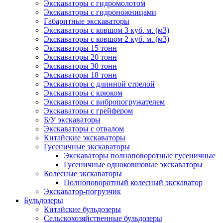
Экскаваторы с гидромолотом
Экскаваторы с гидроножницами
Габаритные экскаваторы
Экскаваторы с ковшом 3 куб. м. (м3)
Экскаваторы с ковшом 2 куб. м. (м3)
Экскаваторы 15 тонн
Экскаваторы 20 тонн
Экскаваторы 30 тонн
Экскаваторы 18 тонн
Экскаваторы с длинной стрелой
Экскаваторы с крюком
Экскаваторы с вибропогружателем
Экскаваторы с грейфером
Б/У экскаваторы
Экскаваторы с отвалом
Китайские экскаваторы
Управление настройками согласия
Гусеничные экскаваторы
Экскаваторы полноповоротные гусеничные
Строго необходимые файлы cookie
Всегда активен
Гусеничные одноковшовые экскаваторы
Колесные экскаваторы
Полноповоротный колесный экскаватор
Эти файлы cookie необходимы для работы веб-сайта и не могут быть
Файлы cookie производительности
Экскаватор-погрузчик
отключены в наших системах. Обычно они устанавливаются только в ответ
на ваши действия, которые представляют собой запрос услуг, например,
Бульдозеры
настройку параметров конфиденциальности, вход в систему или заполнение
Эти файлы cookie позволяют нам подсчитывать посещения и источники
Китайские бульдозеры
Функциональные файлы cookie
форм. Вы можете настроить браузер так, чтобы он блокировал эти файлы
трафика, чтобы мы могли оценивать и улучшать производительность
Сельскохозяйственные бульдозеры
cookie или предупреждал об их использовании, но в этом случае некоторые
нашего сайта. Они помогают нам узнать, какие страницы наиболее и