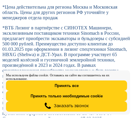
*Цена действительна для региона Москва и Московская
область. Цены для других регионов РФ уточняйте у
менеджеров отдела продаж
*ВТБ Лизинг в партнёрстве с СИНОТЕХ Машинери,
эксклюзивным поставщиком техники Sinomach в России,
предлагает приобрести экскаваторы и бульдозеры с субсидией
500 000 рублей. Преимущество доступно клиентам до
01.03.2025 при оформлении в лизинг спецтехники Sinomach,
HBXG (Shehwa) и ДСТ-Урал. В программе участвует 65
моделей колёсной и гусеничной землеройной техники,
произведённой в 2023 и 2024 годах. В рамках
спецпредложения приобрести экскаваторы и бульдозеры
можно на гибких условиях: с различными авансами,
Мы используем файлы cookie. Оставаясь на сайте вы соглашаетесь на их
использование.
длительным сроком лизинга, оптимальными ежемесячными
Принять все
платежами. Дополнительно компании на ОСН могут
сэкономить на налоге на прибыль и возместить НДС со всех
Принять только необходимые cookie
лизинговых платежей, что позволяет вернуть на баланс
предприятия до 45% от стоимости техники. Указаны
Настроить cookie
предварительные расчёты, предложение не является
публичной офертой в соответствии со ст. 437 ГК РФ.
Стоимость техники действительна на 07.02.2025.
Представленная экономия на налогах в размере 45% доступна
компаниям на ОСН (общей системе налогообложения),