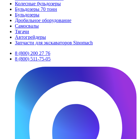
Колесные бульдозеры
Бульдозеры 70 тонн
Бульдозеры
Дробильное оборудование
Самосвалы
Тягачи
Автогрейдеры
Запчасти для экскаваторов Sinomach
8 (800) 200 27 76
8 (800) 511-75-05