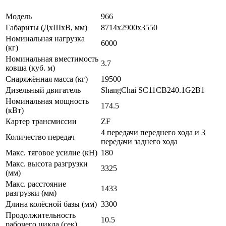
Модель
966
Габариты (ДxШxВ, мм)
8714x2900x3550
Номинальная нагрузка
6000
(кг)
Номинальная вместимость
3.7
ковша (куб. м)
Снаряжённая масса (кг)
19500
Дизельный двигатель
ShangChai SC11CB240.1G2B1
Номинальная мощность
174.5
(кВт)
Картер трансмиссии
ZF
4 передачи переднего хода и 3
Количество передач
передачи заднего хода
Макс. тяговое усилие (кН)
180
Макс. высота разгрузки
3325
(мм)
Макс. расстояние
1433
разгрузки (мм)
Длина колёсной базы (мм)
3300
Продолжительность
10.5
рабочего цикла (сек)