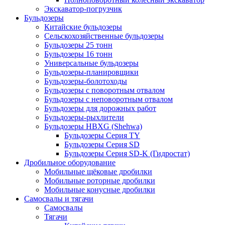
сайте или других сайтах. Они не хранят персональные данные напрямую, а
Экскаватор-погрузчик
основаны на уникальной идентификации вашего браузера и интернет-
Бульдозеры
устройства.
Китайские бульдозеры
Сельскохозяйственные бульдозеры
Бульдозеры 25 тонн
Бульдозеры 16 тонн
Универсальные бульдозеры
Бульдозеры-планировщики
Бульдозеры-болотоходы
Бульдозеры с поворотным отвалом
Бульдозеры с неповоротным отвалом
Бульдозеры для дорожных работ
Бульдозеры-рыхлители
Бульдозеры HBXG (Shehwa)
Бульдозеры Серия TY
Бульдозеры Серия SD
Бульдозеры Серия SD-K (Гидростат)
Дробильное оборудование
Мобильные щёковые дробилки
Мобильные роторные дробилки
Мобильные конусные дробилки
Самосвалы и тягачи
Самосвалы
Тягачи