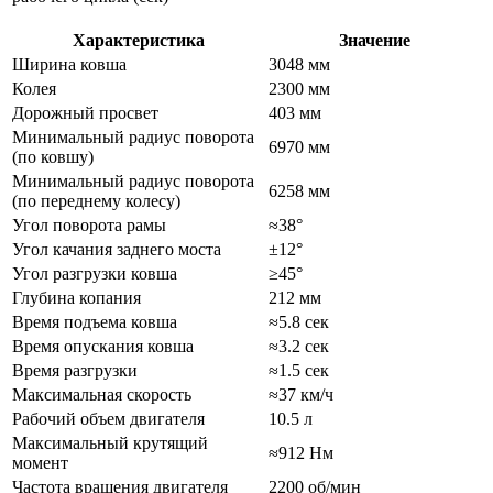
Характеристика
Значение
Ширина ковша
3048 мм
Колея
2300 мм
Дорожный просвет
403 мм
Минимальный радиус поворота
6970 мм
(по ковшу)
Минимальный радиус поворота
6258 мм
(по переднему колесу)
Угол поворота рамы
≈38°
Угол качания заднего моста
±12°
Угол разгрузки ковша
≥45°
Глубина копания
212 мм
Время подъема ковша
≈5.8 сек
Время опускания ковша
≈3.2 сек
Время разгрузки
≈1.5 сек
Максимальная скорость
≈37 км/ч
Рабочий объем двигателя
10.5 л
Максимальный крутящий
≈912 Нм
момент
Частота вращения двигателя
2200 об/мин