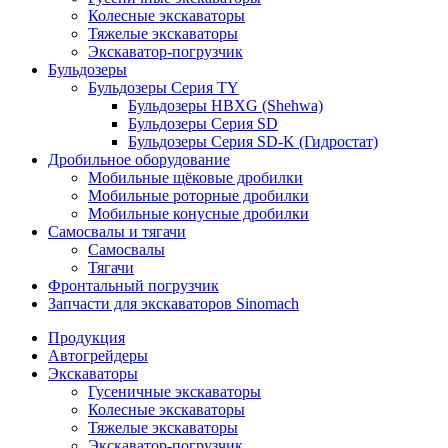
сайте или других сайтах. Они не хранят персональные данные напрямую, а
Колесные экскаваторы
основаны на уникальной идентификации вашего браузера и интернет-
Тяжелые экскаваторы
устройства.
Экскаватор-погрузчик
Бульдозеры
Бульдозеры Серия TY
Бульдозеры HBXG (Shehwa)
Бульдозеры Серия SD
Бульдозеры Серия SD-K (Гидростат)
Дробильное оборудование
Мобильные щёковые дробилки
Мобильные роторные дробилки
Мобильные конусные дробилки
Самосвалы и тягачи
Самосвалы
Тягачи
Фронтальный погрузчик
Запчасти для экскаваторов Sinomach
Продукция
Автогрейдеры
Экскаваторы
Гусеничные экскаваторы
Колесные экскаваторы
Тяжелые экскаваторы
Экскаватор-погрузчик