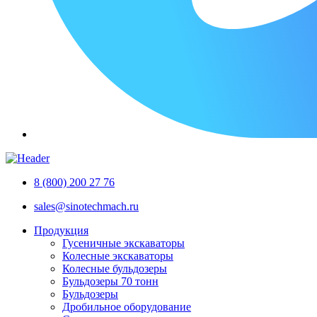
8 (800) 200 27 76
sales@sinotechmach.ru
Продукция
Гусеничные экскаваторы
Колесные экскаваторы
Колесные бульдозеры
Бульдозеры 70 тонн
Бульдозеры
Дробильное оборудование