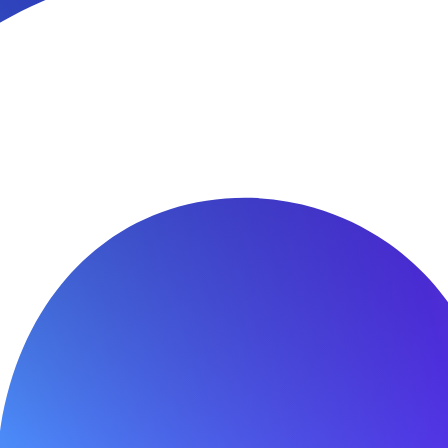
правление настройками согласия